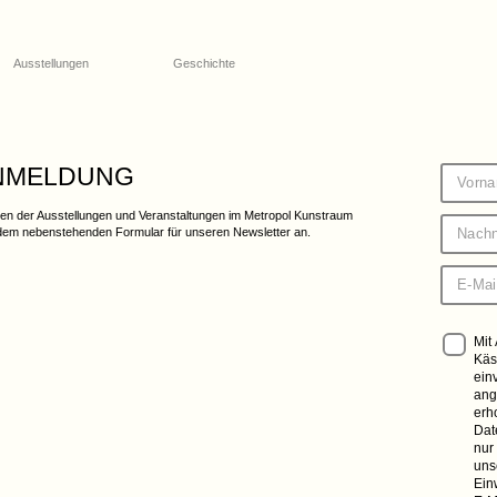
Ausstellungen
Geschichte
ANMELDUNG
en der Ausstellungen und Veranstaltungen im Metropol Kunstraum
 dem nebenstehenden Formular für unseren Newsletter an.
Mit
Käs
ein
ang
erh
Dat
nur
uns
Ein