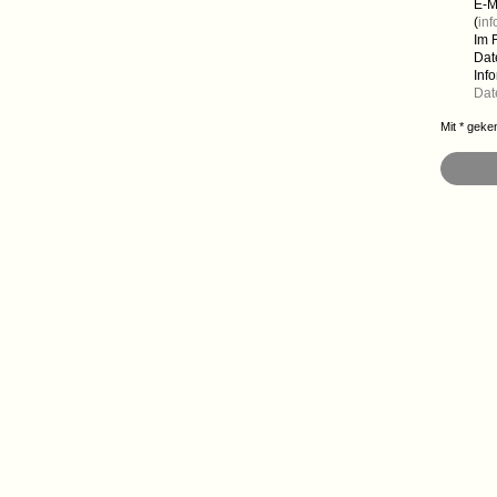
E-M
(
in
Im 
Dat
Inf
Dat
Mit * geke