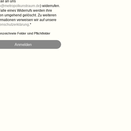
ail an uns
fo@metropolkunstraum.de
) widerrufen.
Falle eines Widerrufs werden ihre
en umgehend gelöscht. Zu weiteren
ormationen verweisen wir auf unsere
enschutzerklärung
.*
nnzeichnete Felder sind Pflichtfelder
Anmelden